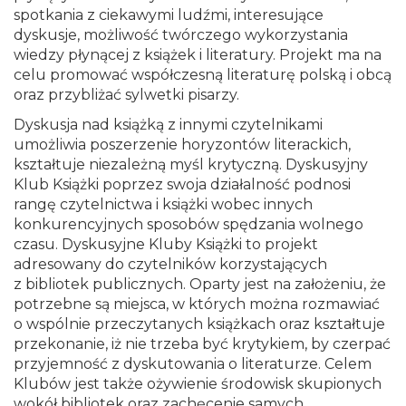
spotkania z ciekawymi ludźmi, interesujące
dyskusje, możliwość twórczego wykorzystania
wiedzy płynącej z książek i literatury. Projekt ma na
celu promować współczesną literaturę polską i obcą
oraz przybliżać sylwetki pisarzy.
Dyskusja nad książką z innymi czytelnikami
umożliwia poszerzenie horyzontów literackich,
kształtuje niezależną myśl krytyczną. Dyskusyjny
Klub Książki poprzez swoja działalność podnosi
rangę czytelnictwa i książki wobec innych
konkurencyjnych sposobów spędzania wolnego
czasu. Dyskusyjne Kluby Książki to projekt
adresowany do czytelników korzystających
z bibliotek publicznych. Oparty jest na założeniu, że
potrzebne są miejsca, w których można rozmawiać
o wspólnie przeczytanych książkach oraz kształtuje
przekonanie, iż nie trzeba być krytykiem, by czerpać
przyjemność z dyskutowania o literaturze. Celem
Klubów jest także ożywienie środowisk skupionych
wokół bibliotek oraz zachęcenie samych