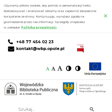
O
Przejdź
PRZEJDŹ
PRZEJDŹ
Przejdź
Używamy plików cookies, aby pomóc w personalizacji treści,
do
DO
DO
do
dostosowywać i analizować reklamy oraz zapewnić bezpieczne
PROJEKCIE
×
głównej
KONTA
WYSZUKIWARKI
stopki
korzystanie ze strony. Kontynuując, wyrażasz zgodę na
treści
CZYTELNIKA
gromadzenie przez nas informacji. Szczegóły znajdziesz
-
w zakładce:
Polityka prywatności
.
Wojewódzka
+48 77 454 02 23
Biblioteka
kontakt@wbp.opole.pl
Publiczna
Czcionka:
Czcionka
Wysoki
Wysoki
Czcionka
Czcionka
im.
kontrast
kontrast
domyślna
średnia
duża
Emanuela
Smołki
w
Szukaj...
Idź