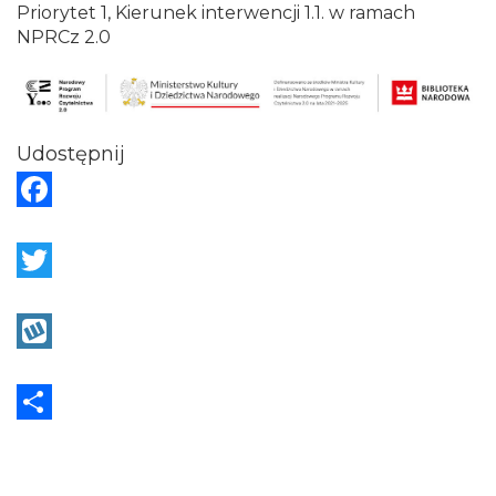
Priorytet 1, Kierunek interwencji 1.1. w ramach
NPRCz 2.0
Udostępnij
F
a
c
T
e
w
b
i
W
o
t
y
o
t
k
S
k
e
o
h