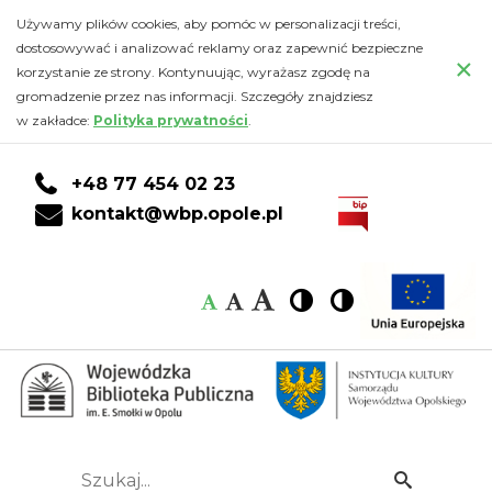
2024
Przejdź
PRZEJDŹ
PRZEJDŹ
Przejdź
Używamy plików cookies, aby pomóc w personalizacji treści,
do
DO
DO
do
dostosowywać i analizować reklamy oraz zapewnić bezpieczne
-
×
głównej
KONTA
WYSZUKIWARKI
stopki
korzystanie ze strony. Kontynuując, wyrażasz zgodę na
treści
CZYTELNIKA
gromadzenie przez nas informacji. Szczegóły znajdziesz
Wojewódzka
w zakładce:
Polityka prywatności
.
Biblioteka
+48 77 454 02 23
Publiczna
kontakt@wbp.opole.pl
im.
Czcionka:
Czcionka
Wysoki
Wysoki
Czcionka
Czcionka
Emanuela
kontrast
kontrast
domyślna
średnia
duża
Smołki
w
Opolu
Szukaj...
Idź