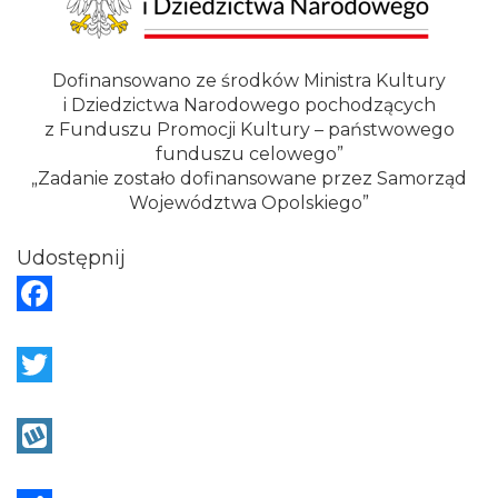
Dofinansowano ze środków Ministra Kultury
i Dziedzictwa Narodowego pochodzących
z Funduszu Promocji Kultury – państwowego
funduszu celowego”
„Zadanie zostało dofinansowane przez Samorząd
Województwa Opolskiego”
Udostępnij
F
a
c
T
e
w
b
i
W