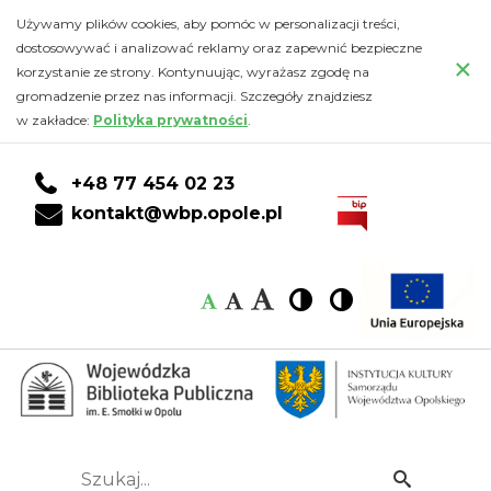
2026
Przejdź
PRZEJDŹ
PRZEJDŹ
Przejdź
Używamy plików cookies, aby pomóc w personalizacji treści,
do
DO
DO
do
dostosowywać i analizować reklamy oraz zapewnić bezpieczne
-
×
głównej
KONTA
WYSZUKIWARKI
stopki
korzystanie ze strony. Kontynuując, wyrażasz zgodę na
treści
CZYTELNIKA
gromadzenie przez nas informacji. Szczegóły znajdziesz
Wojewódzka
w zakładce:
Polityka prywatności
.
Biblioteka
+48 77 454 02 23
Publiczna
kontakt@wbp.opole.pl
im.
Czcionka:
Czcionka
Wysoki
Wysoki
Czcionka
Czcionka
Emanuela
kontrast
kontrast
domyślna
średnia
duża
Smołki
w
Opolu
Szukaj...
Idź