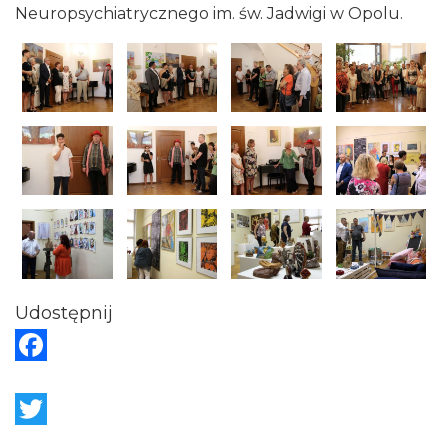
Neuropsychiatrycznego im. św. Jadwigi w Opolu.
Udostępnij
F
a
c
T