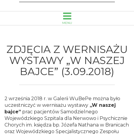
Biblioteka
Publiczna
MENU
im.
Emanuela
ZDJĘCIA Z WERNISAŻU
Smołki
WYSTAWY „W NASZEJ
BAJCE” (3.09.2018)
w
Opolu
2 września 2018 r. w Galerii WuBePe można było
uczestniczyć w wernisażu wystawy
„W naszej
bajce”
prac pacjentów Samodzielnego
Wojewódzkiego Szpitala dla Nerwowo i Psychicznie
Chorych im. księdza bp. Józefa Nathana w Branicach
oraz Wojewódzkiego Specjalistycznego Zespołu