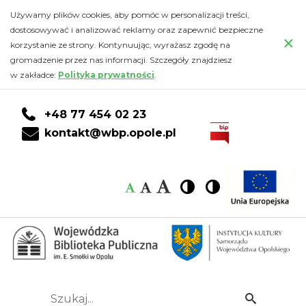
Zdjęcia
Przejdź
PRZEJDŹ
PRZEJDŹ
Przejdź
Używamy plików cookies, aby pomóc w personalizacji treści,
do
DO
DO
do
dostosowywać i analizować reklamy oraz zapewnić bezpieczne
z
×
głównej
KONTA
WYSZUKIWARKI
stopki
korzystanie ze strony. Kontynuując, wyrażasz zgodę na
treści
CZYTELNIKA
gromadzenie przez nas informacji. Szczegóły znajdziesz
wernisażu
w zakładce:
Polityka prywatności
.
wystawy
+48 77 454 02 23
„W
kontakt@wbp.opole.pl
naszej
Czcionka:
Czcionka
Wysoki
Wysoki
Czcionka
Czcionka
bajce”
kontrast
kontrast
domyślna
średnia
duża
(3.09.2018)
-
Wojewódzka
Szukaj...
Idź