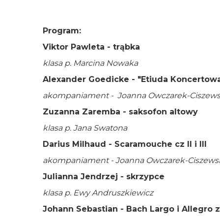
-
Wojewódzka
Program:
Viktor Pawleta - trąbka
Biblioteka
klasa p. Marcina Nowaka
Publiczna
Alexander Goedicke - "Etiuda Koncertow
im.
akompaniament - Joanna Owczarek-Ciszew
Zuzanna Zaremba - saksofon altowy
Emanuela
klasa p. Jana Swatona
Smołki
Darius Milhaud - Scaramouche cz II i III
w
akompaniament - Joanna Owczarek-Ciszews
Julianna Jendrzej - skrzypce
Opolu
klasa p. Ewy Andruszkiewicz
Johann Sebastian - Bach Largo i Allegro z