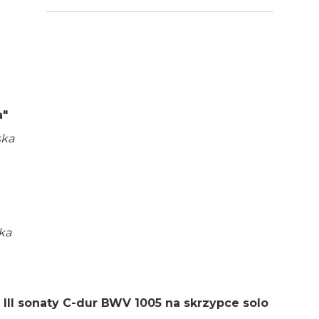
a"
ska
ka
 III sonaty C-dur BWV 1005 na skrzypce solo