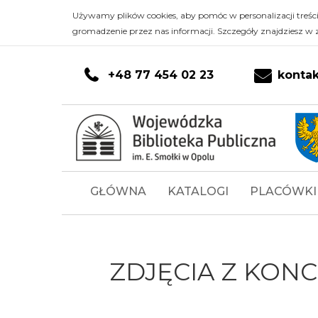
Zdjęcia
Przejdź do głównej treści
PRZEJDŹ DO KONTA CZYTELNIKA
PRZEJDŹ DO WYSZUKIWARKI
Przejdź do stopki
Używamy plików cookies, aby pomóc w personalizacji treśc
gromadzenie przez nas informacji. Szczegóły znajdziesz w 
z
koncertu
+48 77 454 02 23
konta
"Muzyka
w
Galerii,
Menu
GŁÓWNA
KATALOGI
PLACÓWKI
czyli
główne
Galeria
Muzyki"
ZDJĘCIA Z KONC
08.02.2024