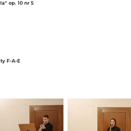
a” op. 10 nr 5
ty F-A-E