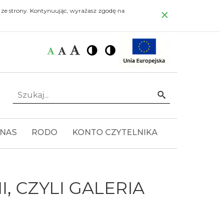
×
 ze strony. Kontynuując, wyrażasz zgodę na
Czcionka:
Czcionka
Wysoki
Wysoki
Czcionka
Czcionka
kontrast
kontrast
domyślna
średnia
duża
Szukaj...
Idź
 NAS
RODO
KONTO CZYTELNIKA
, CZYLI GALERIA