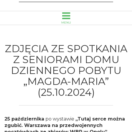
(25.10.2024)
-
MENU
Wojewódzka
Biblioteka
ZDJĘCIA ZE SPOTKANIA
Publiczna
Z SENIORAMI DOMU
DZIENNEGO POBYTU
im.
„MAGDA-MARIA”
Emanuela
(25.10.2024)
Smołki
w
25 października
po wystawie
„Tutaj serce można
Opolu
zgubić. Warszawa na przedwojennych
pocztówkach ze zbiorów WBP w Opolu”