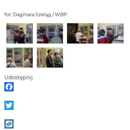
fot. Dagmara Szeląg / WBP
Udostępnij
F
a
c
T
e
w