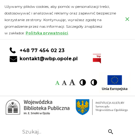
Zdjęcia
Przejdź
PRZEJDŹ
PRZEJDŹ
Przejdź
Używamy plików cookies, aby pomóc w personalizacji treści,
do
DO
DO
do
dostosowywać i analizować reklamy oraz zapewnić bezpieczne
ze
×
głównej
KONTA
WYSZUKIWARKI
stopki
korzystanie ze strony. Kontynuując, wyrażasz zgodę na
treści
CZYTELNIKA
gromadzenie przez nas informacji. Szczegóły znajdziesz
spotkania
w zakładce:
Polityka prywatności
.
z
+48 77 454 02 23
seniorami
kontakt@wbp.opole.pl
Domu
Czcionka:
Czcionka
Wysoki
Wysoki
Czcionka
Czcionka
Dziennego
kontrast
kontrast
domyślna
średnia
duża
Pobytu
„Magda-
Maria”
Szukaj...
Idź