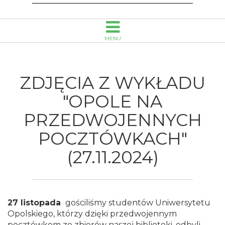
Biblioteka
Publiczna
MENU
im.
Emanuela
ZDJĘCIA Z WYKŁADU
Smołki
"OPOLE NA
PRZEDWOJENNYCH
w
POCZTÓWKACH"
Opolu
(27.11.2024)
27 listopada
gościliśmy studentów Uniwersytetu
Opolskiego, którzy dzięki przedwojennym
pocztówkom ze zbiorów naszej biblioteki, odbyli