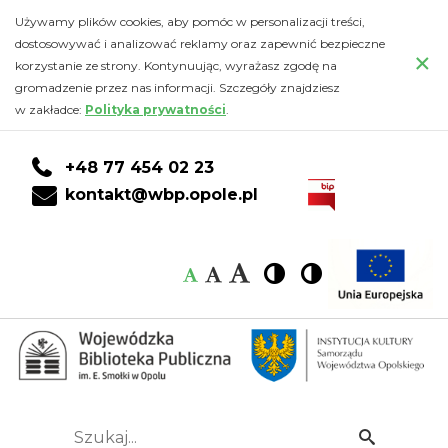
Zdjęcia
Przejdź
PRZEJDŹ
PRZEJDŹ
Przejdź
Używamy plików cookies, aby pomóc w personalizacji treści,
do
DO
DO
do
dostosowywać i analizować reklamy oraz zapewnić bezpieczne
z
×
głównej
KONTA
WYSZUKIWARKI
stopki
korzystanie ze strony. Kontynuując, wyrażasz zgodę na
treści
CZYTELNIKA
gromadzenie przez nas informacji. Szczegóły znajdziesz
wykładu
w zakładce:
Polityka prywatności
.
"Opole
+48 77 454 02 23
na
kontakt@wbp.opole.pl
przedwojennych
Czcionka:
Czcionka
Wysoki
Wysoki
Czcionka
Czcionka
pocztówkach"
kontrast
kontrast
domyślna
średnia
duża
(27.11.2024)
-
Wojewódzka
Szukaj...
Idź