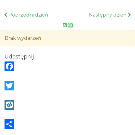
Poprzedni dzień
Następny dzień
Brak wydarzeń
Udostępnij
F
a
c
T
e
w
b
i
W
o
t
y
o
t
k
S