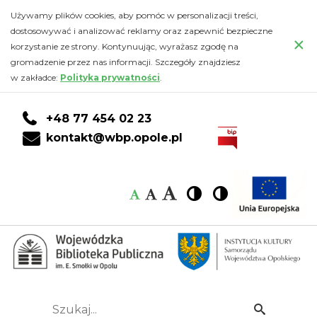
Kalendarz
Przejdź
PRZEJDŹ
PRZEJDŹ
Przejdź
Używamy plików cookies, aby pomóc w personalizacji treści,
do
DO
DO
do
dostosowywać i analizować reklamy oraz zapewnić bezpieczne
-
×
głównej
KONTA
WYSZUKIWARKI
stopki
korzystanie ze strony. Kontynuując, wyrażasz zgodę na
treści
CZYTELNIKA
gromadzenie przez nas informacji. Szczegóły znajdziesz
Wojewódzka
w zakładce:
Polityka prywatności
.
Biblioteka
+48 77 454 02 23
Publiczna
kontakt@wbp.opole.pl
im.
Czcionka:
Czcionka
Wysoki
Wysoki
Czcionka
Czcionka
Emanuela
kontrast
kontrast
domyślna
średnia
duża
Smołki
w
Opolu
Szukaj...
Idź