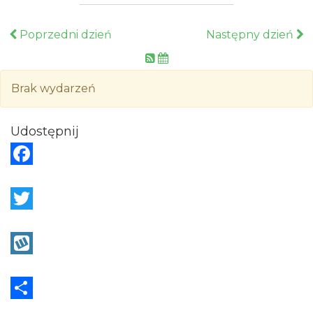
Poprzedni dzień
Następny dzień
Brak wydarzeń
Udostępnij
F
a
c
T
e
w
b
i
W
o
t
y
o
t
k
S