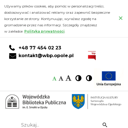
Kalendarz
Przejdź
PRZEJDŹ
PRZEJDŹ
Przejdź
Używamy plików cookies, aby pomóc w personalizacji treści,
do
DO
DO
do
dostosowywać i analizować reklamy oraz zapewnić bezpieczne
-
×
głównej
KONTA
WYSZUKIWARKI
stopki
korzystanie ze strony. Kontynuując, wyrażasz zgodę na
treści
CZYTELNIKA
gromadzenie przez nas informacji. Szczegóły znajdziesz
Wojewódzka
w zakładce:
Polityka prywatności
.
Biblioteka
+48 77 454 02 23
Publiczna
kontakt@wbp.opole.pl
im.
Czcionka:
Czcionka
Wysoki
Wysoki
Czcionka
Czcionka
Emanuela
kontrast
kontrast
domyślna
średnia
duża
Smołki
w
Opolu
Szukaj...
Idź