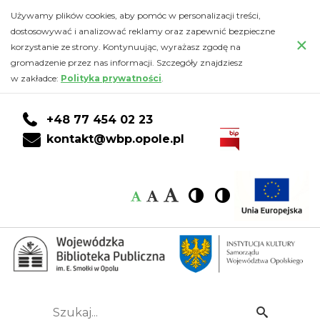
Kalendarz
Przejdź
PRZEJDŹ
PRZEJDŹ
Przejdź
Używamy plików cookies, aby pomóc w personalizacji treści,
do
DO
DO
do
dostosowywać i analizować reklamy oraz zapewnić bezpieczne
-
×
głównej
KONTA
WYSZUKIWARKI
stopki
korzystanie ze strony. Kontynuując, wyrażasz zgodę na
treści
CZYTELNIKA
gromadzenie przez nas informacji. Szczegóły znajdziesz
Wojewódzka
w zakładce:
Polityka prywatności
.
Biblioteka
+48 77 454 02 23
Publiczna
kontakt@wbp.opole.pl
im.
Czcionka:
Czcionka
Wysoki
Wysoki
Czcionka
Czcionka
Emanuela
kontrast
kontrast
domyślna
średnia
duża
Smołki
w
Opolu
Szukaj...
Idź