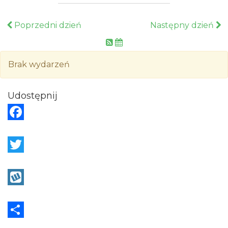
Poprzedni dzień
Następny dzień
Brak wydarzeń
Udostępnij
F
a
c
T
e
w
b
i
W
o
t
y
o
t
k
S