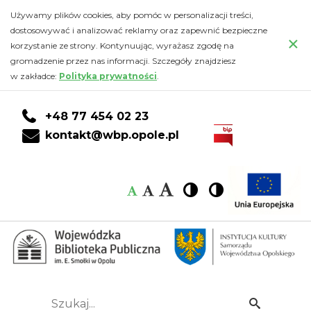
Kalendarz
Przejdź
PRZEJDŹ
PRZEJDŹ
Przejdź
Używamy plików cookies, aby pomóc w personalizacji treści,
do
DO
DO
do
dostosowywać i analizować reklamy oraz zapewnić bezpieczne
-
×
głównej
KONTA
WYSZUKIWARKI
stopki
korzystanie ze strony. Kontynuując, wyrażasz zgodę na
treści
CZYTELNIKA
gromadzenie przez nas informacji. Szczegóły znajdziesz
Wojewódzka
w zakładce:
Polityka prywatności
.
Biblioteka
+48 77 454 02 23
Publiczna
kontakt@wbp.opole.pl
im.
Czcionka:
Czcionka
Wysoki
Wysoki
Czcionka
Czcionka
Emanuela
kontrast
kontrast
domyślna
średnia
duża
Smołki
w
Opolu
Szukaj...
Idź