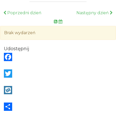
Poprzedni dzień
Następny dzień
Brak wydarzeń
Udostępnij
F
a
c
T
e
w
b
i
W
o
t
y
o
t
k
S