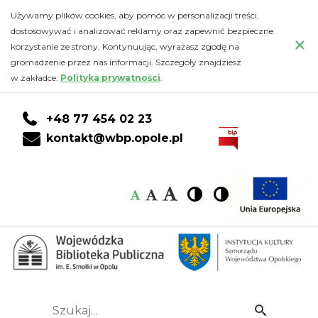
Kalendarz
Przejdź
PRZEJDŹ
PRZEJDŹ
Przejdź
Używamy plików cookies, aby pomóc w personalizacji treści,
do
DO
DO
do
dostosowywać i analizować reklamy oraz zapewnić bezpieczne
-
×
głównej
KONTA
WYSZUKIWARKI
stopki
korzystanie ze strony. Kontynuując, wyrażasz zgodę na
treści
CZYTELNIKA
gromadzenie przez nas informacji. Szczegóły znajdziesz
Wojewódzka
w zakładce:
Polityka prywatności
.
Biblioteka
+48 77 454 02 23
Publiczna
kontakt@wbp.opole.pl
im.
Czcionka:
Czcionka
Wysoki
Wysoki
Czcionka
Czcionka
Emanuela
kontrast
kontrast
domyślna
średnia
duża
Smołki
w
Opolu
Szukaj...
Idź