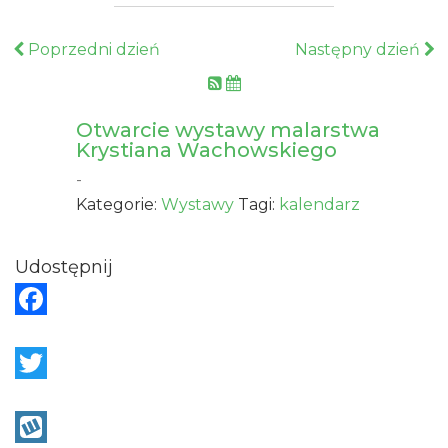
Poprzedni dzień
Następny dzień
Otwarcie wystawy malarstwa
Krystiana Wachowskiego
-
Kategorie:
Wystawy
Tagi:
kalendarz
Udostępnij
F
a
c
T
e
w