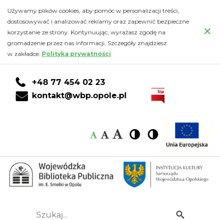
Kalendarz
Przejdź
PRZEJDŹ
PRZEJDŹ
Przejdź
Używamy plików cookies, aby pomóc w personalizacji treści,
do
DO
DO
do
dostosowywać i analizować reklamy oraz zapewnić bezpieczne
-
×
głównej
KONTA
WYSZUKIWARKI
stopki
korzystanie ze strony. Kontynuując, wyrażasz zgodę na
treści
CZYTELNIKA
gromadzenie przez nas informacji. Szczegóły znajdziesz
Wojewódzka
w zakładce:
Polityka prywatności
.
Biblioteka
+48 77 454 02 23
Publiczna
kontakt@wbp.opole.pl
im.
Czcionka:
Czcionka
Wysoki
Wysoki
Czcionka
Czcionka
Emanuela
kontrast
kontrast
domyślna
średnia
duża
Smołki
w
Opolu
Szukaj...
Idź