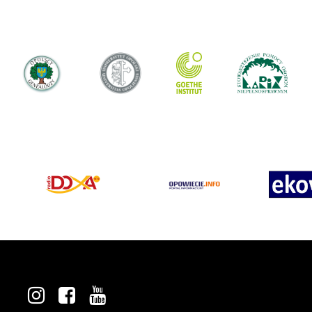
k
e
o
h
r
p
a
r
e
INSTAGRAM
FACEBOOK
YOUTUBE