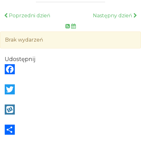
Poprzedni dzień
Następny dzień
Brak wydarzeń
Udostępnij
F
a
c
T
e
w
b
i
W
o
t
y
o
t
k
S