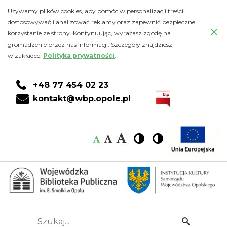
Kalendarz
Przejdź
PRZEJDŹ
PRZEJDŹ
Przejdź
Używamy plików cookies, aby pomóc w personalizacji treści,
do
DO
DO
do
dostosowywać i analizować reklamy oraz zapewnić bezpieczne
-
×
głównej
KONTA
WYSZUKIWARKI
stopki
korzystanie ze strony. Kontynuując, wyrażasz zgodę na
treści
CZYTELNIKA
gromadzenie przez nas informacji. Szczegóły znajdziesz
Wojewódzka
w zakładce:
Polityka prywatności
.
Biblioteka
+48 77 454 02 23
Publiczna
kontakt@wbp.opole.pl
im.
Czcionka:
Czcionka
Wysoki
Wysoki
Czcionka
Czcionka
Emanuela
kontrast
kontrast
domyślna
średnia
duża
Smołki
w
Opolu
Szukaj...
Idź