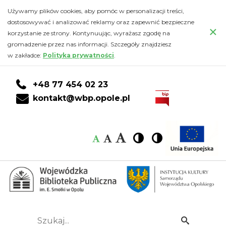
Kalendarz
Przejdź
PRZEJDŹ
PRZEJDŹ
Przejdź
Używamy plików cookies, aby pomóc w personalizacji treści,
do
DO
DO
do
dostosowywać i analizować reklamy oraz zapewnić bezpieczne
-
×
głównej
KONTA
WYSZUKIWARKI
stopki
korzystanie ze strony. Kontynuując, wyrażasz zgodę na
treści
CZYTELNIKA
gromadzenie przez nas informacji. Szczegóły znajdziesz
Wojewódzka
w zakładce:
Polityka prywatności
.
Biblioteka
+48 77 454 02 23
Publiczna
kontakt@wbp.opole.pl
im.
Czcionka:
Czcionka
Wysoki
Wysoki
Czcionka
Czcionka
Emanuela
kontrast
kontrast
domyślna
średnia
duża
Smołki
w
Opolu
Szukaj...
Idź