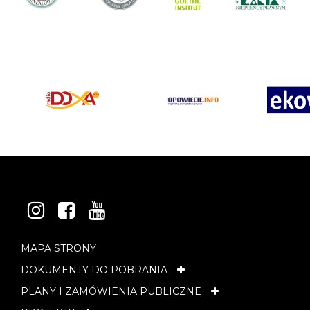
e
INSTAGRAM
FACEBOOK
YOUTUBE
MAPA STRONY
DOKUMENTY DO POBRANIA
PLANY I ZAMÓWIENIA PUBLICZNE