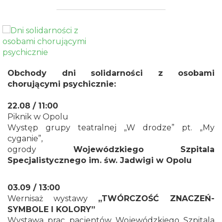
Obchody dni solidarności z osobami
chorującymi psychicznie:
22.08 / 11:00
Piknik w Opolu
Występ grupy teatralnej „W drodze” pt. „My
cyganie”,
ogrody
Wojewódzkiego Szpitala
Specjalistycznego im. św. Jadwigi w Opolu
03.09 / 13:00
Wernisaż wystawy
„
TWÓRCZOŚĆ ZNACZEŃ-
SYMBOLE I KOLOR
Y”
Wystawa prac pacjentów Wojewódzkiego Szpitala