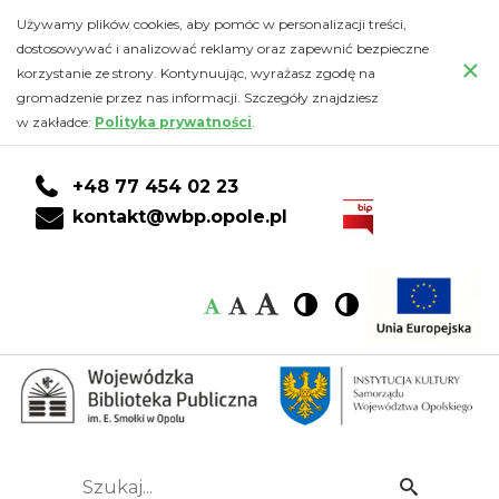
Dni
Przejdź
PRZEJDŹ
PRZEJDŹ
Przejdź
Używamy plików cookies, aby pomóc w personalizacji treści,
do
DO
DO
do
dostosowywać i analizować reklamy oraz zapewnić bezpieczne
solidarności
×
głównej
KONTA
WYSZUKIWARKI
stopki
korzystanie ze strony. Kontynuując, wyrażasz zgodę na
treści
CZYTELNIKA
gromadzenie przez nas informacji. Szczegóły znajdziesz
z
w zakładce:
Polityka prywatności
.
osobami
+48 77 454 02 23
chorującymi
kontakt@wbp.opole.pl
psychicznie
Czcionka:
Czcionka
Wysoki
Wysoki
Czcionka
Czcionka
-
kontrast
kontrast
domyślna
średnia
duża
Wojewódzka
Biblioteka
Publiczna
Szukaj...
Idź