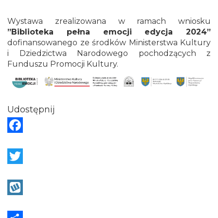
Wystawa zrealizowana w ramach wniosku
”Biblioteka pełna emocji edycja 2024”
dofinansowanego ze środków Ministerstwa Kultury
i Dziedzictwa Narodowego pochodzących z
Funduszu Promocji Kultury.
Udostępnij
F
a
c
T
e
w
b
i
W