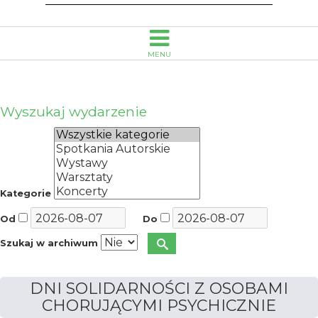
im.
Emanuela
MENU
Smołki
w
Wyszukaj wydarzenie
Opolu
Kategorie
Od
Do
Szukaj w archiwum
DNI SOLIDARNOŚCI Z OSOBAMI
CHORUJĄCYMI PSYCHICZNIE