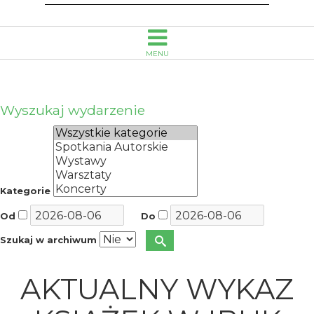
im.
Emanuela
MENU
Smołki
w
Wyszukaj wydarzenie
Opolu
Kategorie
Od
Do
Szukaj w archiwum
AKTUALNY WYKAZ