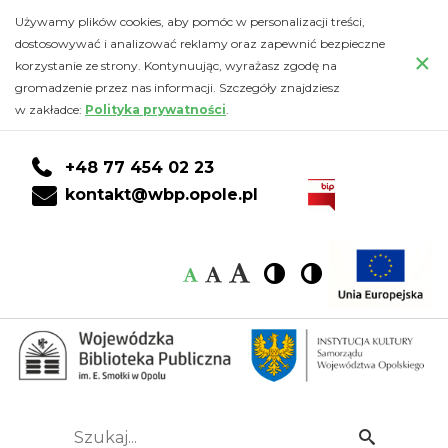
Aktualny
Przejdź
PRZEJDŹ
PRZEJDŹ
Przejdź
Używamy plików cookies, aby pomóc w personalizacji treści,
do
DO
DO
do
dostosowywać i analizować reklamy oraz zapewnić bezpieczne
wykaz
×
głównej
KONTA
WYSZUKIWARKI
stopki
korzystanie ze strony. Kontynuując, wyrażasz zgodę na
treści
CZYTELNIKA
gromadzenie przez nas informacji. Szczegóły znajdziesz
książek
w zakładce:
Polityka prywatności
.
w
+48 77 454 02 23
IBUK
kontakt@wbp.opole.pl
LIBRA
Czcionka:
Czcionka
Wysoki
Wysoki
Czcionka
Czcionka
-
kontrast
kontrast
domyślna
średnia
duża
Wojewódzka
Biblioteka
Publiczna
Szukaj...
Idź