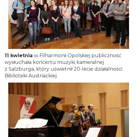
11 kwietnia
w Filharmonii Opolskiej publiczność
wysłuchała koncertu muzyki kameralnej
z Salzburga, który uświetnił 20-lecie działalności
Biblioteki Austriackiej.