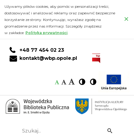
2013
Przejdź
PRZEJDŹ
PRZEJDŹ
Przejdź
Używamy plików cookies, aby pomóc w personalizacji treści,
do
DO
DO
do
dostosowywać i analizować reklamy oraz zapewnić bezpieczne
rok
×
głównej
KONTA
WYSZUKIWARKI
stopki
korzystanie ze strony. Kontynuując, wyrażasz zgodę na
treści
CZYTELNIKA
gromadzenie przez nas informacji. Szczegóły znajdziesz
-
w zakładce:
Polityka prywatności
.
Wojewódzka
+48 77 454 02 23
Biblioteka
kontakt@wbp.opole.pl
Publiczna
Czcionka:
Czcionka
Wysoki
Wysoki
Czcionka
Czcionka
im.
kontrast
kontrast
domyślna
średnia
duża
Emanuela
Smołki
w
Szukaj...
Idź