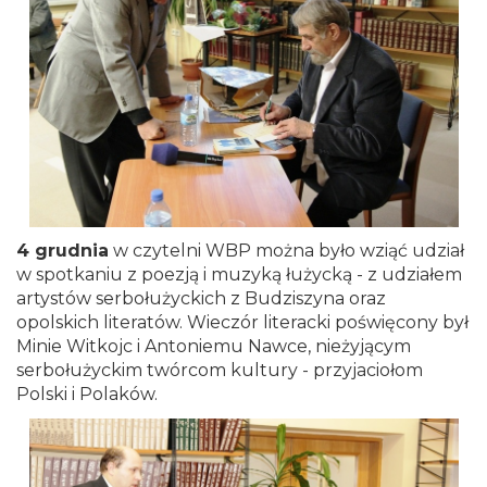
4 grudnia
w czytelni WBP można było wziąć udział
w spotkaniu z poezją i muzyką łużycką - z udziałem
artystów serbołużyckich z Budziszyna oraz
opolskich literatów. Wieczór literacki poświęcony był
Minie Witkojc i Antoniemu Nawce, nieżyjącym
serbołużyckim twórcom kultury - przyjaciołom
Polski i Polaków.