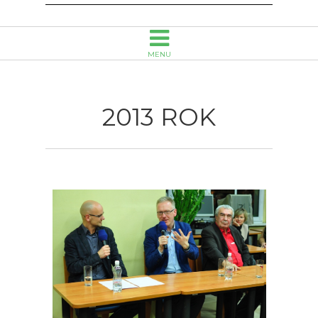
Opolu
MENU
2013 ROK