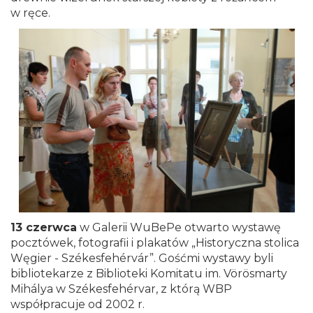
w ręce.
13 czerwca
w Galerii WuBePe otwarto wystawę
pocztówek, fotografii i plakatów „Historyczna stolica
Węgier - Székesfehérvár”. Gośćmi wystawy byli
bibliotekarze z Biblioteki Komitatu im. Vörösmarty
Mihálya w Székesfehérvar, z którą WBP
współpracuje od 2002 r.