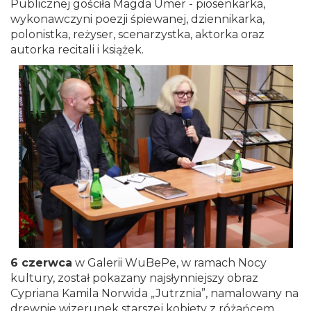
Publicznej gościła Magda Umer - piosenkarka,
wykonawczyni poezji śpiewanej, dziennikarka,
polonistka, reżyser, scenarzystka, aktorka oraz
autorka recitali i książek.
6 czerwca
w Galerii WuBePe, w ramach Nocy
kultury, został pokazany najsłynniejszy obraz
Cypriana Kamila Norwida „Jutrznia”, namalowany na
drewnie wizerunek starszej kobiety z różańcem