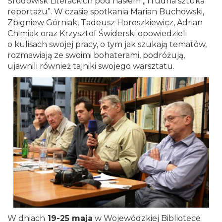
Środowisk Literackich pod hasłem „Trudna sztuka
reportażu”. W czasie spotkania Marian Buchowski,
Zbigniew Górniak, Tadeusz Horoszkiewicz, Adrian
Chimiak oraz Krzysztof Świderski opowiedzieli
o kulisach swojej pracy, o tym jak szukają tematów,
rozmawiają ze swoimi bohaterami, podróżują,
ujawnili również tajniki swojego warsztatu.
W dniach
19-25 maja
w Wojewódzkiej Bibliotece