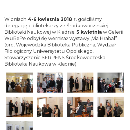
Biblioteka
Publiczna
W dniach
4-6 kwietnia 2018 r.
gościliśmy
delegację bibliotekarzy ze Środkowoczeskiej
im.
Biblioteki Naukowej w Kladnie.
5 kwietnia
w Galerii
WuBePe odbył się wernisaż wystawy „Via Hrabal”
Emanuela
(org. Wojewódzka Biblioteka Publiczna, Wydział
Filologiczny Uniwersytetu Opolskiego,
Smołki
Stowarzyszenie SERPENS Środkowoczeska
Biblioteka Naukowa w Kladnie).
w
Opolu