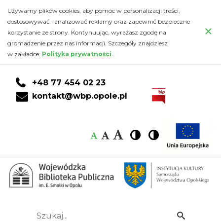
Relacja
Przejdź
PRZEJDŹ
PRZEJDŹ
Przejdź
Używamy plików cookies, aby pomóc w personalizacji treści,
do
DO
DO
do
dostosowywać i analizować reklamy oraz zapewnić bezpieczne
z
×
głównej
KONTA
WYSZUKIWARKI
stopki
korzystanie ze strony. Kontynuując, wyrażasz zgodę na
treści
CZYTELNIKA
gromadzenie przez nas informacji. Szczegóły znajdziesz
wizyty
w zakładce:
Polityka prywatności
.
bibliotekarzy
+48 77 454 02 23
ze
kontakt@wbp.opole.pl
Środkowoczeskiej
Czcionka:
Czcionka
Wysoki
Wysoki
Czcionka
Czcionka
Biblioteki
kontrast
kontrast
domyślna
średnia
duża
Naukowej
w
Kladnie
Szukaj...
Idź