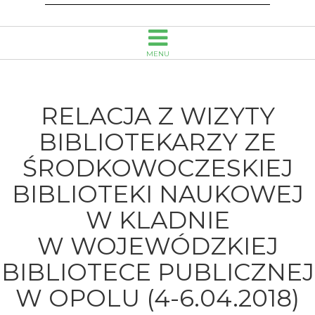
w
Wojewódzkiej
MENU
Bibliotece
Publicznej
RELACJA Z WIZYTY
w
BIBLIOTEKARZY ZE
ŚRODKOWOCZESKIEJ
Opolu
BIBLIOTEKI NAUKOWEJ
(4-
W KLADNIE
6.04.2018)
W WOJEWÓDZKIEJ
-
BIBLIOTECE PUBLICZNEJ
Wojewódzka
W OPOLU (4-6.04.2018)