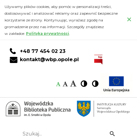
Relacja
Przejdź
PRZEJDŹ
PRZEJDŹ
Przejdź
Używamy plików cookies, aby pomóc w personalizacji treści,
do
DO
DO
do
dostosowywać i analizować reklamy oraz zapewnić bezpieczne
z
×
głównej
KONTA
WYSZUKIWARKI
stopki
korzystanie ze strony. Kontynuując, wyrażasz zgodę na
treści
CZYTELNIKA
gromadzenie przez nas informacji. Szczegóły znajdziesz
wizyty
w zakładce:
Polityka prywatności
.
bibliotekarzy
+48 77 454 02 23
z
kontakt@wbp.opole.pl
Obwodowej
Czcionka:
Czcionka
Wysoki
Wysoki
Czcionka
Czcionka
Publicznej
kontrast
kontrast
domyślna
średnia
duża
Biblioteki
Naukowej
w
Szukaj...
Idź