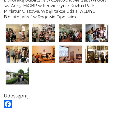
bibliotekę publiczną w Częstochowie, zabytki Góry
Opolu
św. Anny, MiGBP w Kędzierzynie-Koźlu i Park
Miniatur Olszowa. Wzięli także udział w „Dniu
Bibliotekarza” w Rogowie Opolskim.
Udostępnij
F