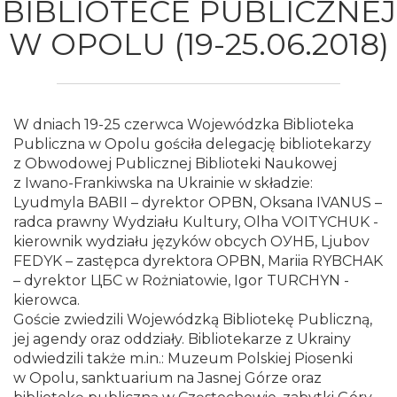
BIBLIOTECE PUBLICZNEJ
(19-
W OPOLU (19-25.06.2018)
25.06.2018)
-
W dniach 19-25 czerwca Wojewódzka Biblioteka
Wojewódzka
Publiczna w Opolu gościła delegację bibliotekarzy
z Obwodowej Publicznej Biblioteki Naukowej
Biblioteka
z Iwano-Frankiwska na Ukrainie w składzie:
Lyudmyla BABII – dyrektor OPBN, Oksana IVANUS –
Publiczna
radca prawny Wydziału Kultury, Olha VOITYCHUK -
kierownik wydziału języków obcych ОУНБ, Ljubov
im.
FEDYK – zastępca dyrektora OPBN, Mariia RYBCHAK
– dyrektor ЦБС w Rożniatowie, Igor TURCHYN -
Emanuela
kierowca.
Goście zwiedzili Wojewódzką Bibliotekę Publiczną,
Smołki
jej agendy oraz oddziały. Bibliotekarze z Ukrainy
odwiedzili także m.in.: Muzeum Polskiej Piosenki
w
w Opolu, sanktuarium na Jasnej Górze oraz