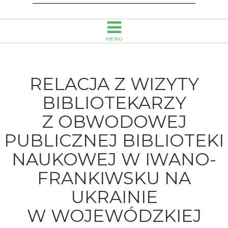
Iwano-
Frankiwsku
MENU
na
Ukrainie
RELACJA Z WIZYTY
w
BIBLIOTEKARZY
Z OBWODOWEJ
Wojewódzkiej
PUBLICZNEJ BIBLIOTEKI
Bibliotece
NAUKOWEJ W IWANO-
Publicznej
FRANKIWSKU NA
w
UKRAINIE
Opolu
W WOJEWÓDZKIEJ