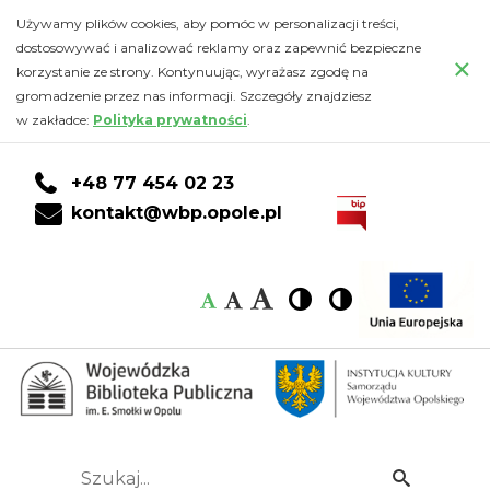
Kody
Przejdź
PRZEJDŹ
PRZEJDŹ
Przejdź
Używamy plików cookies, aby pomóc w personalizacji treści,
do
DO
DO
do
dostosowywać i analizować reklamy oraz zapewnić bezpieczne
do
×
głównej
KONTA
WYSZUKIWARKI
stopki
korzystanie ze strony. Kontynuując, wyrażasz zgodę na
treści
CZYTELNIKA
gromadzenie przez nas informacji. Szczegóły znajdziesz
Empik
w zakładce:
Polityka prywatności
.
Go
+48 77 454 02 23
-
kontakt@wbp.opole.pl
Wojewódzka
Czcionka:
Czcionka
Wysoki
Wysoki
Czcionka
Czcionka
Biblioteka
kontrast
kontrast
domyślna
średnia
duża
Publiczna
im.
Emanuela
Szukaj...
Idź