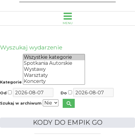
Smołki
w
MENU
Opolu
Wyszukaj wydarzenie
Kategorie
Od
Do
Szukaj w archiwum
KODY DO EMPIK GO