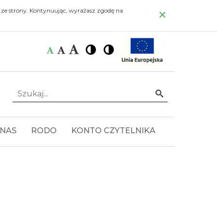
×
 ze strony. Kontynuując, wyrażasz zgodę na
Czcionka:
Czcionka
Wysoki
Wysoki
Czcionka
Czcionka
kontrast
kontrast
domyślna
średnia
duża
Szukaj...
Idź
 NAS
RODO
KONTO CZYTELNIKA