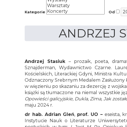
Emanuela
Kategorie
Od
Smołki
w
ANDRZEJ S
Opolu
Andrzej Stasiuk
– prozaik, poeta, dram
Sznajderman, Wydawnictwo Czarne. Laurea
Kościelskich, Literackiej Gdyni, Ministra Ku
Odznaczony Srebrnym Medalem Zasłużony Kul
w więzieniu po skazaniu za dezercję z wojsk
książki są tłumaczone na niemal wszystkie jęz
Opowieści galicyjskie, Dukla, Zima, Jak zost
maju 2024 r.
dr hab. Adrian Gleń
,
prof. UO
–
eseista, k
Instytucie Nauk o Literaturze Uniwersyte
poetyckich, w tym:
I, Jest, M, Re.
Opiekun (w