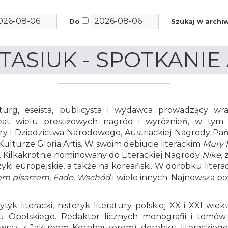
Do
Szukaj w arch
TASIUK - SPOTKANIE
aturg, eseista, publicysta i wydawca prowadzący wr
t wielu prestiżowych nagród i wyróżnień, w tym m
ltury i Dziedzictwa Narodowego, Austriackiej Nagrody Pań
turze Gloria Artis. W swoim debiucie literackim
Mury 
a. Kilkakrotnie nominowany do Literackiej Nagrody
Nike,
z
yki europejskie, a także na koreański. W dorobku literack
ałem pisarzem, Fado, Wschód
i wiele innych. Najnowsza p
rytyk literacki, historyk literatury polskiej XX i XXI wie
tu Opolskiego. Redaktor licznych monografii i tomów
raz z Jakubem Kornhauserem) dorobku literackiego J