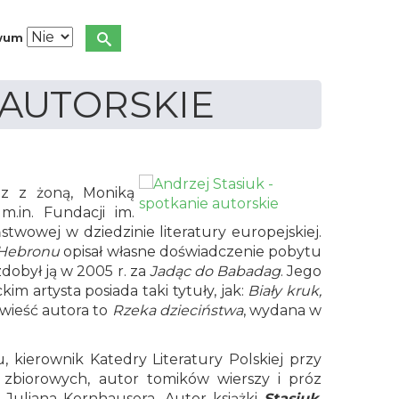
iwum
 AUTORSKIE
az z żoną, Moniką
.in. Fundacji im.
stwowej w dziedzinie literatury europejskiej.
Hebronu
opisał własne doświadczenie pobytu
dobył ją w 2005 r. za
Jadąc do Babadag
. Jego
im artysta posiada taki tytuły, jak:
Biały kruk,
owieść autora to
Rzeka dzieciństwa
, wydana w
ku, kierownik Katedry Literatury Polskiej przy
 zbiorowych, autor tomików wierszy i próz
uliana Kornhausera. Autor książki
Stasiuk.