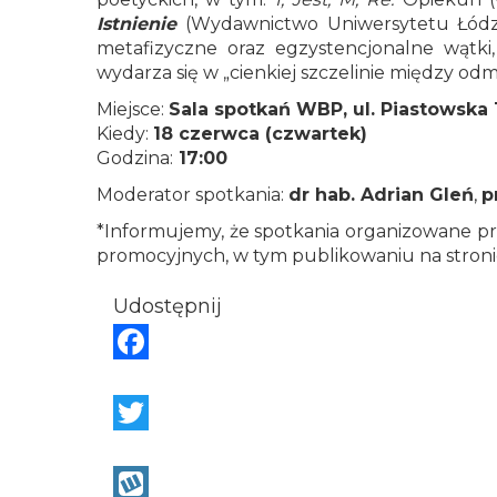
Istnienie
(Wydawnictwo Uniwersytetu Łódzkie
metafizyczne oraz egzystencjonalne wątki, 
wydarza się w „cienkiej szczelinie między odm
Miejsce:
Sala spotkań WBP, ul. Piastowska 
Kiedy:
18 czerwca (czwartek)
Godzina:
17:00
Moderator spotkania:
dr hab. Adrian Gleń
,
p
*Informujemy, że spotkania organizowane prz
promocyjnych, w tym publikowaniu na stron
Udostępnij
F
a
c
T
e
w