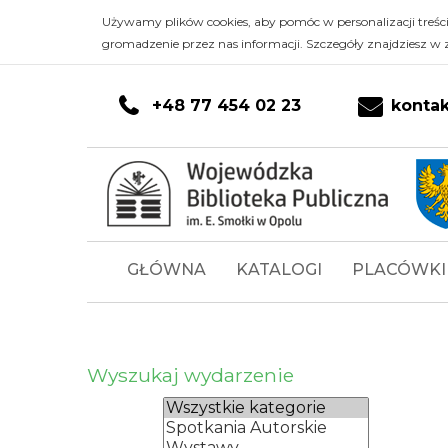
Andrzej
Przejdź do głównej treści
PRZEJDŹ DO KONTA CZYTELNIKA
PRZEJDŹ DO WYSZUKIWARKI
Przejdź do stopki
Używamy plików cookies, aby pomóc w personalizacji treśc
gromadzenie przez nas informacji. Szczegóły znajdziesz w 
Stasiuk
-
+48 77 454 02 23
konta
spotkanie
autorskie
-
Menu
GŁÓWNA
KATALOGI
PLACÓWKI
Wojewódzka
główne
Biblioteka
Publiczna
Wyszukaj wydarzenie
im.