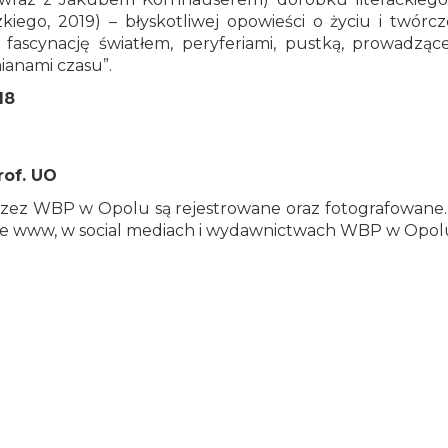
go, 2019) – błyskotliwej opowieści o życiu i twórczoś
fascynację światłem, peryferiami, pustką, prowadzące
ianami czasu”.
18
rof. UO
ez WBP w Opolu są rejestrowane oraz fotografowane. Ma
ie www, w social mediach i wydawnictwach WBP w Opol