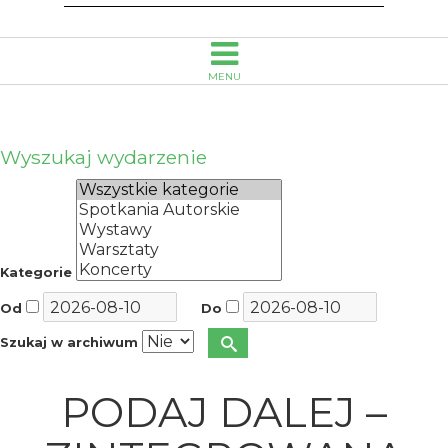
r.)
-
MENU
Wojewódzka
Biblioteka
Wyszukaj wydarzenie
Publiczna
im.
Kategorie
Emanuela
Od
Do
Smołki
Szukaj w archiwum
w
PODAJ DALEJ –
Opolu