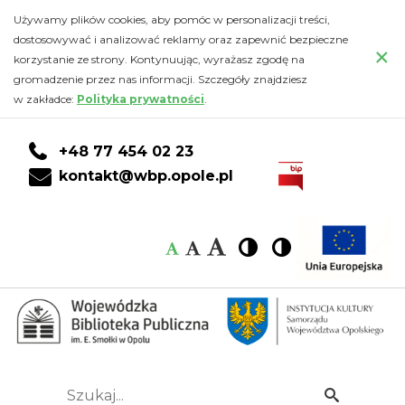
Podaj
Przejdź
PRZEJDŹ
PRZEJDŹ
Przejdź
Używamy plików cookies, aby pomóc w personalizacji treści,
do
DO
DO
do
dostosowywać i analizować reklamy oraz zapewnić bezpieczne
dalej
×
głównej
KONTA
WYSZUKIWARKI
stopki
korzystanie ze strony. Kontynuując, wyrażasz zgodę na
treści
CZYTELNIKA
gromadzenie przez nas informacji. Szczegóły znajdziesz
–
w zakładce:
Polityka prywatności
.
zintegrowana
+48 77 454 02 23
komunikacja
kontakt@wbp.opole.pl
marketingowa
Czcionka:
Czcionka
Wysoki
Wysoki
Czcionka
Czcionka
w
kontrast
kontrast
domyślna
średnia
duża
instytucji
kultury
(11.06.2026
Szukaj...
Idź