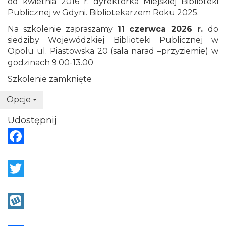
od kwietnia 2016 r. dyrektorka Miejskiej Biblioteki
Publicznej w Gdyni. Bibliotekarzem Roku 2025.
Na szkolenie zapraszamy
11 czerwca 2026 r.
do
siedziby Wojewódzkiej Biblioteki Publicznej w
Opolu ul. Piastowska 20 (sala narad –przyziemie) w
godzinach 9.00-13.00
Szkolenie zamknięte
Opcje
Udostępnij
F
a
c
T
e
w
b
i
W