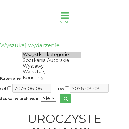
Emanuela
Smołki
MENU
w
Opolu
Wyszukaj wydarzenie
Kategorie
Od
Do
Szukaj w archiwum
UROCZYSTE