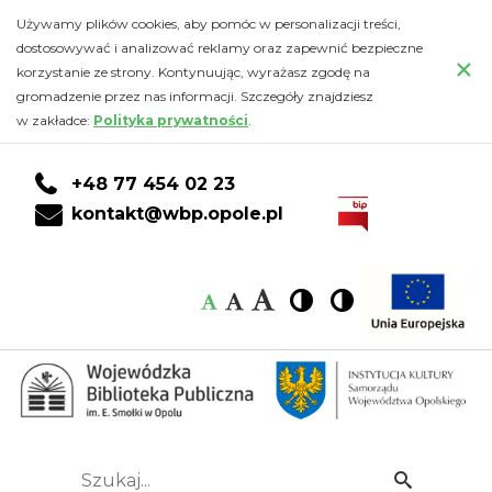
Uroczyste
Przejdź
PRZEJDŹ
PRZEJDŹ
Przejdź
Używamy plików cookies, aby pomóc w personalizacji treści,
do
DO
DO
do
dostosowywać i analizować reklamy oraz zapewnić bezpieczne
otwarcie
×
głównej
KONTA
WYSZUKIWARKI
stopki
korzystanie ze strony. Kontynuując, wyrażasz zgodę na
treści
CZYTELNIKA
gromadzenie przez nas informacji. Szczegóły znajdziesz
wystawy
w zakładce:
Polityka prywatności
.
"Rzeczy
+48 77 454 02 23
WSpaniałe"
kontakt@wbp.opole.pl
-
Czcionka:
Czcionka
Wysoki
Wysoki
Czcionka
Czcionka
Wojewódzka
kontrast
kontrast
domyślna
średnia
duża
Biblioteka
Publiczna
im.
Szukaj...
Idź