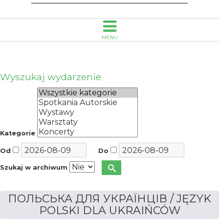
Biblioteka
Publiczna
MENU
im.
Emanuela
Wyszukaj wydarzenie
Smołki
w
Kategorie
Opolu
Od
Do
Szukaj w archiwum
ПОЛЬСЬКА ДЛЯ УКРАЇНЦІВ / JĘZYK
POLSKI DLA UKRAIŃCÓW