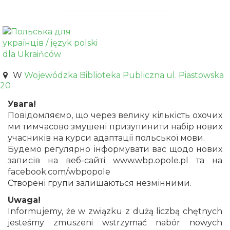
W
Wojewódzka Biblioteka Publiczna ul. Piastowska
20
Увага!
Повідомляємо, що через велику кількість охочих
ми тимчасово змушені призупинити набір нових
учасників на курси адаптації польської мови.
Будемо регулярно інформувати вас щодо нових
записів на веб-сайті www.wbp.opole.pl та на
facebook.com/wbpopole
Створені групи залишаються незмінними.
Uwaga!
Informujemy, że w związku z dużą liczbą chętnych
jesteśmy zmuszeni wstrzymać nabór nowych