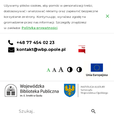
Польська
Przejdź
PRZEJDŹ
PRZEJDŹ
Przejdź
Używamy plików cookies, aby pomóc w personalizacji treści,
do
DO
DO
do
dostosowywać i analizować reklamy oraz zapewnić bezpieczne
для
×
głównej
KONTA
WYSZUKIWARKI
stopki
korzystanie ze strony. Kontynuując, wyrażasz zgodę na
treści
CZYTELNIKA
gromadzenie przez nas informacji. Szczegóły znajdziesz
українців
w zakładce:
Polityka prywatności
.
/
+48 77 454 02 23
język
kontakt@wbp.opole.pl
polski
Czcionka:
Czcionka
Wysoki
Wysoki
Czcionka
Czcionka
dla
kontrast
kontrast
domyślna
średnia
duża
Ukraińców
-
Wojewódzka
Szukaj...
Idź