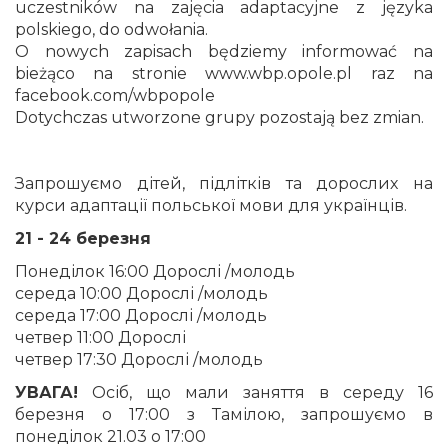
uczestników na zajęcia adaptacyjne z języka
polskiego, do odwołania.
O nowych zapisach będziemy informować na
bieżąco na stronie www.wbp.opole.pl raz na
facebook.com/wbpopole
Dotychczas utworzone grupy pozostają bez zmian.
Запрошуємо дітей, підлітків та дорослих на
курси адаптації польської мови для українців.
21 - 24 березня
Понеділок 16:00 Дорослі /молодь
середа 10:00 Дорослі /молодь
середа 17:00 Дорослі /молодь
четвер 11:00 Дорослі
четвер 17:30 Дорослі /молодь
УВАГА!
Осіб, що мали заняття в середу 16
березня о 17:00 з Тамілою, запрошуємо в
понеділок 21.03 о 17:00