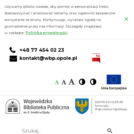
Galerie
Przejdź
PRZEJDŹ
PRZEJDŹ
Przejdź
Używamy plików cookies, aby pomóc w personalizacji treści,
do
DO
DO
do
dostosowywać i analizować reklamy oraz zapewnić bezpieczne
zdjęć
×
głównej
KONTA
WYSZUKIWARKI
stopki
korzystanie ze strony. Kontynuując, wyrażasz zgodę na
treści
CZYTELNIKA
gromadzenie przez nas informacji. Szczegóły znajdziesz
-
w zakładce:
Polityka prywatności
.
Wojewódzka
+48 77 454 02 23
Biblioteka
kontakt@wbp.opole.pl
Publiczna
Czcionka:
Czcionka
Wysoki
Wysoki
Czcionka
Czcionka
im.
kontrast
kontrast
domyślna
średnia
duża
Emanuela
Smołki
w
Szukaj...
Idź