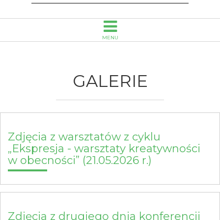
Opolu
MENU
GALERIE
Zdjęcia z warsztatów z cyklu
„Ekspresja - warsztaty kreatywności
w obecności” (21.05.2026 r.)
Zdjęcia z drugiego dnia konferencji