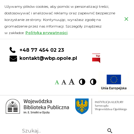
Galerie
Przejdź
PRZEJDŹ
PRZEJDŹ
Przejdź
Używamy plików cookies, aby pomóc w personalizacji treści,
do
DO
DO
do
dostosowywać i analizować reklamy oraz zapewnić bezpieczne
zdjęć
×
głównej
KONTA
WYSZUKIWARKI
stopki
korzystanie ze strony. Kontynuując, wyrażasz zgodę na
treści
CZYTELNIKA
gromadzenie przez nas informacji. Szczegóły znajdziesz
-
w zakładce:
Polityka prywatności
.
Wojewódzka
+48 77 454 02 23
Biblioteka
kontakt@wbp.opole.pl
Publiczna
Czcionka:
Czcionka
Wysoki
Wysoki
Czcionka
Czcionka
im.
kontrast
kontrast
domyślna
średnia
duża
Emanuela
Smołki
w
Szukaj...
Idź