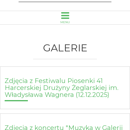
Opolu
MENU
GALERIE
Zdjęcia z Festiwalu Piosenki 41
Harcerskiej Drużyny Żeglarskiej im.
Władysława Wagnera (12.12.2025)
Zdjęcia z koncertu "Muzyka w Galerii