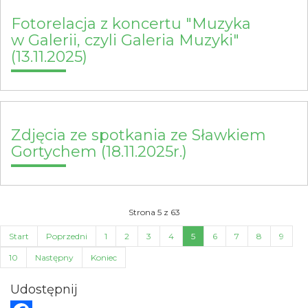
Fotorelacja z koncertu "Muzyka
w Galerii, czyli Galeria Muzyki"
(13.11.2025)
Zdjęcia ze spotkania ze Sławkiem
Gortychem (18.11.2025r.)
Strona 5 z 63
Start
Poprzedni
1
2
3
4
5
6
7
8
9
10
Następny
Koniec
Udostępnij