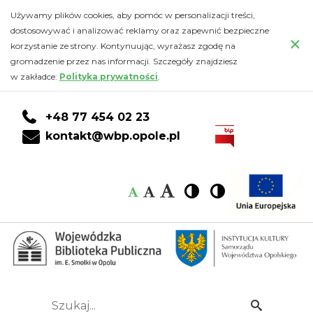
Galerie
Przejdź
PRZEJDŹ
PRZEJDŹ
Przejdź
Używamy plików cookies, aby pomóc w personalizacji treści,
do
DO
DO
do
dostosowywać i analizować reklamy oraz zapewnić bezpieczne
zdjęć
×
głównej
KONTA
WYSZUKIWARKI
stopki
korzystanie ze strony. Kontynuując, wyrażasz zgodę na
treści
CZYTELNIKA
gromadzenie przez nas informacji. Szczegóły znajdziesz
-
w zakładce:
Polityka prywatności
.
Wojewódzka
+48 77 454 02 23
Biblioteka
kontakt@wbp.opole.pl
Publiczna
Czcionka:
Czcionka
Wysoki
Wysoki
Czcionka
Czcionka
im.
kontrast
kontrast
domyślna
średnia
duża
Emanuela
Smołki
w
Szukaj...
Idź