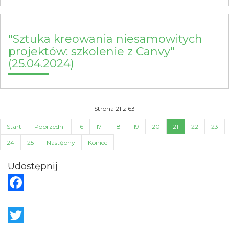
"Sztuka kreowania niesamowitych
projektów: szkolenie z Canvy"
(25.04.2024)
Strona 21 z 63
Start
Poprzedni
16
17
18
19
20
21
22
23
24
25
Następny
Koniec
Udostępnij
F
a