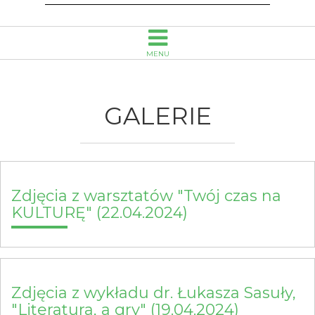
Opolu
MENU
GALERIE
Zdjęcia z warsztatów "Twój czas na
KULTURĘ" (22.04.2024)
Zdjęcia z wykładu dr. Łukasza Sasuły,
"Literatura, a gry" (19.04.2024)