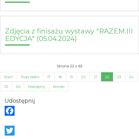
Zdjęcia z finisażu wystawy "RAZEM.III
EDYCJA" (05.04.2024)
Strona 22 z 63
Start
Poprzedni
17
18
19
20
21
22
23
24
25
26
Następny
Koniec
Udostępnij
F
a