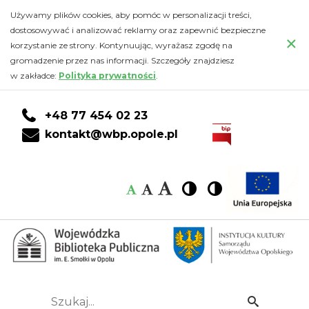
Galerie
Przejdź
PRZEJDŹ
PRZEJDŹ
Przejdź
Używamy plików cookies, aby pomóc w personalizacji treści,
do
DO
DO
do
dostosowywać i analizować reklamy oraz zapewnić bezpieczne
zdjęć
×
głównej
KONTA
WYSZUKIWARKI
stopki
korzystanie ze strony. Kontynuując, wyrażasz zgodę na
treści
CZYTELNIKA
gromadzenie przez nas informacji. Szczegóły znajdziesz
-
w zakładce:
Polityka prywatności
.
Wojewódzka
+48 77 454 02 23
Biblioteka
kontakt@wbp.opole.pl
Publiczna
Czcionka:
Czcionka
Wysoki
Wysoki
Czcionka
Czcionka
im.
kontrast
kontrast
domyślna
średnia
duża
Emanuela
Smołki
w
Szukaj...
Idź