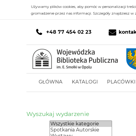
Kalendarz
Przejdź do głównej treści
PRZEJDŹ DO KONTA CZYTELNIKA
PRZEJDŹ DO WYSZUKIWARKI
Przejdź do stopki
Używamy plików cookies, aby pomóc w personalizacji treśc
gromadzenie przez nas informacji. Szczegóły znajdziesz w 
-
Wojewódzka
+48 77 454 02 23
konta
Biblioteka
Publiczna
im.
Menu
GŁÓWNA
KATALOGI
PLACÓWKI
Emanuela
główne
Smołki
w
Wyszukaj wydarzenie
Opolu