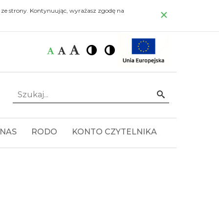
×
 ze strony. Kontynuując, wyrażasz zgodę na
Czcionka:
Czcionka
Wysoki
Wysoki
Czcionka
Czcionka
kontrast
kontrast
domyślna
średnia
duża
Szukaj...
Idź
 NAS
RODO
KONTO CZYTELNIKA