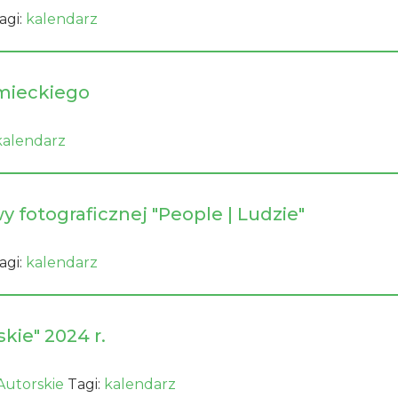
agi:
kalendarz
emieckiego
kalendarz
 fotograficznej "People | Ludzie"
agi:
kalendarz
kie" 2024 r.
Autorskie
Tagi:
kalendarz