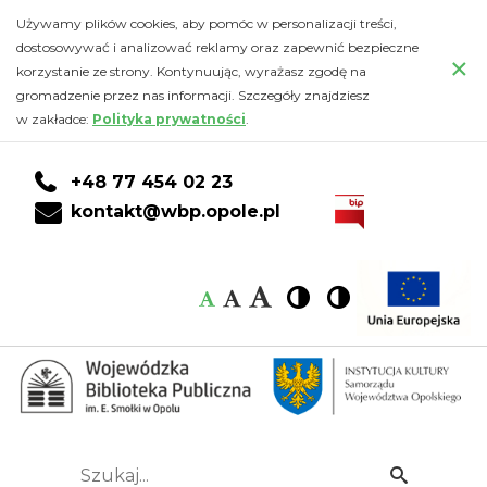
Events
Przejdź
PRZEJDŹ
PRZEJDŹ
Przejdź
Używamy plików cookies, aby pomóc w personalizacji treści,
do
DO
DO
do
dostosowywać i analizować reklamy oraz zapewnić bezpieczne
from
×
głównej
KONTA
WYSZUKIWARKI
stopki
korzystanie ze strony. Kontynuując, wyrażasz zgodę na
treści
CZYTELNIKA
gromadzenie przez nas informacji. Szczegóły znajdziesz
Spotkania
w zakładce:
Polityka prywatności
.
-
+48 77 454 02 23
Wojewódzka
kontakt@wbp.opole.pl
Biblioteka
Czcionka:
Czcionka
Wysoki
Wysoki
Czcionka
Czcionka
Publiczna
kontrast
kontrast
domyślna
średnia
duża
im.
Emanuela
Smołki
Szukaj...
Idź