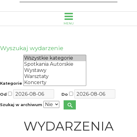
w
Opolu
MENU
Wyszukaj wydarzenie
Kategorie
Od
Do
Szukaj w archiwum
WYDARZENIA