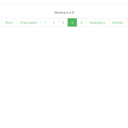
Strona 4 z 5
Start
Poprzedni
1
2
3
4
5
Następny
Koniec