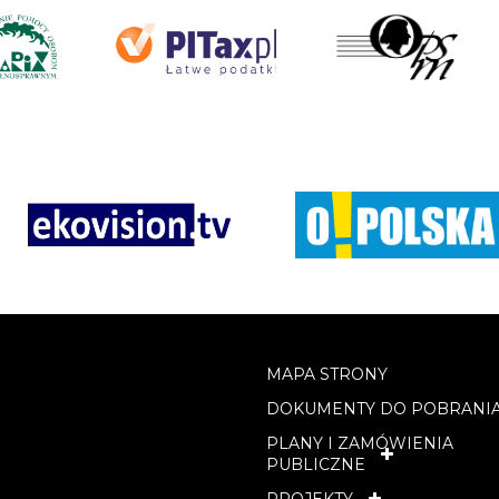
MAPA STRONY
DOKUMENTY DO POBRANI
PLANY I ZAMÓWIENIA
PUBLICZNE