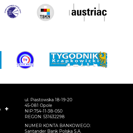
ul. Piastowska 18-19-20
45-081 Opole
A
NIP:754-11-38-050
REGON: 531632298
NUMER KONTA BANKOWEGO:
Santander Bank Polska S.A.