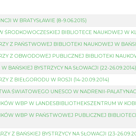
JI W BRATYSŁAWIE (8-9.06.2015)
ŚRODKOWOCZESKIEJ BIBLIOTECE NAUKOWEJ W KLADNI
ZY Z PAŃSTWOWEJ BIBLIOTEKI NAUKOWEJ W BAŃSKIE
RZY Z OBWODOWEJ PUBLICZNEJ BIBLIOTEKI NAUKOWE
W BAŃSKIEJ BYSTRZYCY NA SŁOWACJI (22-26.09.2014
Y Z BIEŁGORODU W ROSJI (14-20.09.2014)
WA ŚWIATOWEGO UNESCO W NADRENII-PALATYNACIE”
KÓW WBP W LANDESBIBLIOTHEKSZENTRUM W KOBLENC
NIKÓW WBP W PAŃSTWOWEJ PUBLICZNEJ BIBLIOTEC
Y Z BAŃSKIEJ BYSTRZYCY NA SŁOWACJI (23-26.09.20