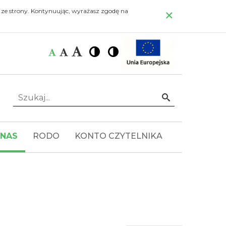
×
 ze strony. Kontynuując, wyrażasz zgodę na
Czcionka:
Czcionka
Wysoki
Wysoki
Czcionka
Czcionka
kontrast
kontrast
domyślna
średnia
duża
Szukaj...
Idź
 NAS
RODO
KONTO CZYTELNIKA