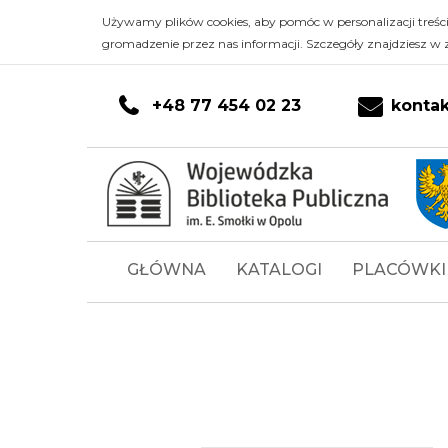
Fotorelacje
Przejdź do głównej treści
PRZEJDŹ DO KONTA CZYTELNIKA
PRZEJDŹ DO WYSZUKIWARKI
Przejdź do stopki
Używamy plików cookies, aby pomóc w personalizacji treśc
gromadzenie przez nas informacji. Szczegóły znajdziesz w 
-
Wojewódzka
+48 77 454 02 23
konta
Biblioteka
Publiczna
im.
Menu
GŁÓWNA
KATALOGI
PLACÓWKI
Emanuela
główne
Smołki
w
Opolu